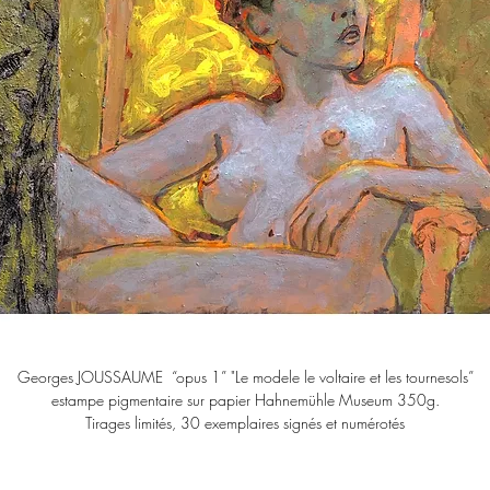
Georges JOUSSAUME “opus 1” "Le modele le voltaire et les tournesols”
estampe pigmentaire sur papier Hahnemühle Museum 350g.
Tirages limités, 30 exemplaires signés et numérotés
taille de l'image 40x40 cm
livré avec passe partout 30x30 cm