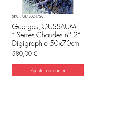
SKU : GJ/2024/20
Georges JOUSSAUME
“ Serres Chaudes n° 2” -
Digigraphie 50x70cm
Prix
380,00 €
Ajouter au panier
Georges JOUSSAUME ““ Serres
Chaudes n° 2”
estampe pigmentaire sur papier
Hahnemühle Museum 350g.
Tirages limités, 30 exemplaires signés et
Description Authenticité
numérotés
taille de l'image 50x70 cm
Ces tirages d’art, numérotés et signés,
livré sans passe partout
sont élaborés avec les plus hauts