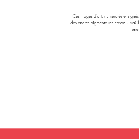
Ces tirages d’art, numérotés et sign
des encres pigmentaires Epson UltraCh
une 