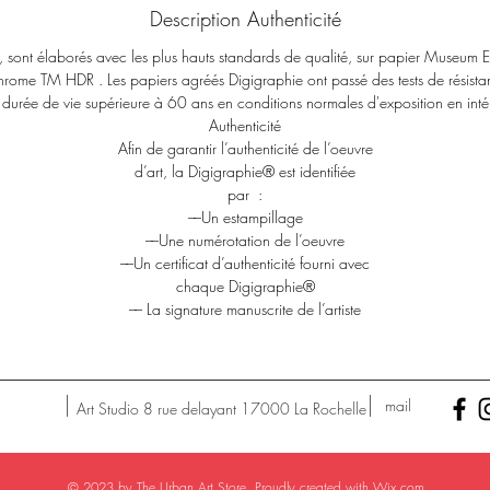
tarif 380€
Description Authenticité
és, sont élaborés avec les plus hauts standards de qualité, sur papier Museum
rome TM HDR . Les papiers agréés Digigraphie ont passé des tests de résistan
durée de vie supérieure à 60 ans en conditions normales d'exposition en inté
Authenticité
Afin de garantir l’authenticité de l’oeuvre
d’art, la Digigraphie® est identifiée
par :
––Un estampillage
––Une numérotation de l’oeuvre
––Un certificat d’authenticité fourni avec
chaque Digigraphie®
–– La signature manuscrite de l’artiste
mail
Art Studio 8 rue delayant 17000 La Rochelle
© 2023 by The Urban Art Store. Proudly created with
Wix.com