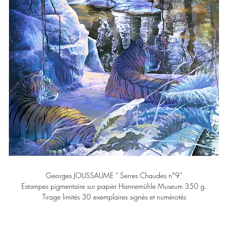
Georges JOUSSAUME “ Serres Chaudes n°9”
Estampes pigmentaire sur papier Hannemühle Museum 350 g.
Tirage limités 30 exemplaires signés et numérotés
taille de l'image 50x70 cm
livré sans passe partout